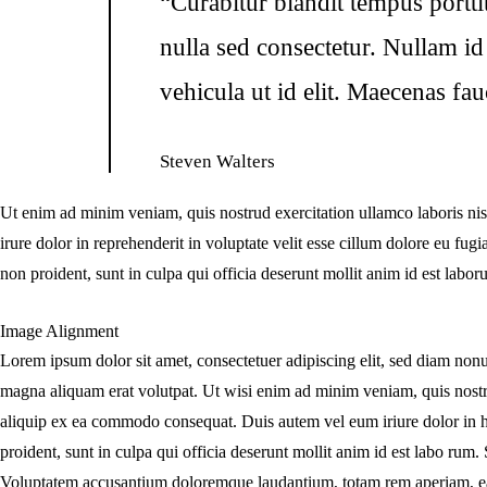
“Curabitur blandit tempus portt
nulla sed consectetur. Nullam id 
vehicula ut id elit. Maecenas fa
Steven Walters
Ut enim ad minim veniam, quis nostrud exercitation ullamco laboris ni
irure dolor in reprehenderit in voluptate velit esse cillum dolore eu fugi
non proident, sunt in culpa qui officia deserunt mollit anim id est labor
Image Alignment
Lorem ipsum dolor sit amet, consectetuer adipiscing elit, sed diam non
magna aliquam erat volutpat. Ut wisi enim ad minim veniam, quis nostrud
aliquip ex ea commodo consequat. Duis autem vel eum iriure dolor in h
proident, sunt in culpa qui officia deserunt mollit anim id est labo rum. 
t
Voluptatem accusantium doloremque laudantium, totam rem aperiam, e