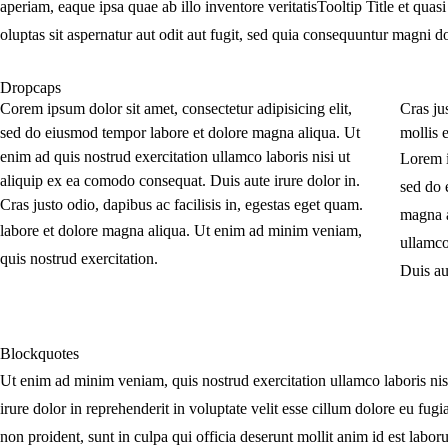
aperiam, eaque ipsa quae ab illo inventore
veritatis
Tooltip Title
et quasi
oluptas sit aspernatur
aut odit aut fugit, sed quia consequuntur magni do
Dropcaps
C
orem ipsum dolor sit amet, consectetur adipisicing elit,
C
ras ju
sed do eiusmod tempor labore et dolore magna aliqua. Ut
mollis
enim ad quis nostrud exercitation ullamco laboris nisi ut
Lorem i
aliquip ex ea comodo consequat. Duis aute irure dolor in.
sed do 
C
ras justo odio, dapibus ac facilisis in, egestas eget quam.
magna a
labore et dolore magna aliqua. Ut enim ad minim veniam,
ullamco
quis nostrud exercitation.
Duis au
Blockquotes
Ut enim ad minim veniam, quis nostrud exercitation ullamco laboris ni
irure dolor in reprehenderit in voluptate velit esse cillum dolore eu fugi
non proident, sunt in culpa qui officia deserunt mollit anim id est labor