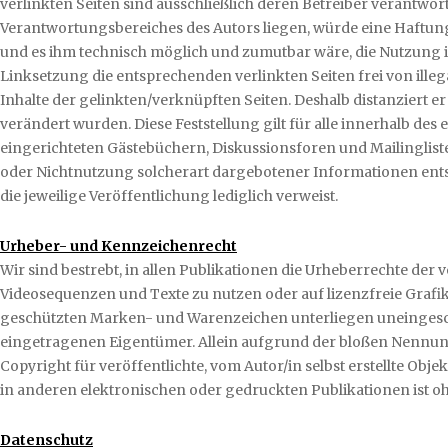
verlinkten Seiten sind ausschließlich deren Betreiber verantwort
Verantwortungsbereiches des Autors liegen, würde eine Haftungsv
und es ihm technisch möglich und zumutbar wäre, die Nutzung im
Linksetzung die entsprechenden verlinkten Seiten frei von illega
Inhalte der gelinkten/verknüpften Seiten. Deshalb distanziert er
verändert wurden. Diese Feststellung gilt für alle innerhalb d
eingerichteten Gästebüchern, Diskussionsforen und Mailinglisten
oder Nichtnutzung solcherart dargebotener Informationen entsteh
die jeweilige Veröffentlichung lediglich verweist.
Urheber- und Kennzeichenrecht
Wir sind bestrebt, in allen Publikationen die Urheberrechte der
Videosequenzen und Texte zu nutzen oder auf lizenzfreie Grafi
geschützten Marken- und Warenzeichen unterliegen uneingesch
eingetragenen Eigentümer. Allein aufgrund der bloßen Nennung i
Copyright für veröffentlichte, vom Autor/in selbst erstellte Obj
in anderen elektronischen oder gedruckten Publikationen ist o
Datenschutz